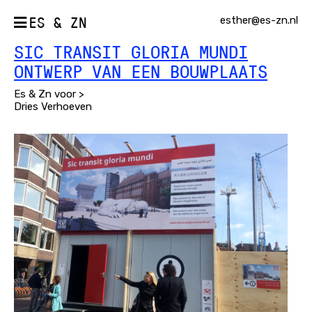
ES & ZN
esther@es-zn.nl
SIC TRANSIT GLORIA MUNDI
ONTWERP VAN EEN BOUWPLAATS
Es & Zn voor >
Dries Verhoeven